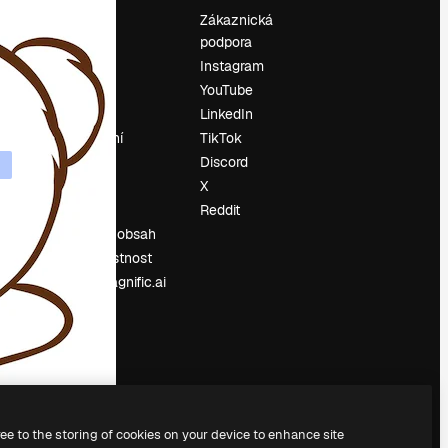
Ocenění
Zákaznická
podpora
O nás
Instagram
Recenze
YouTube
Kariéra
LinkedIn
Trendy
vyhledávání
TikTok
Blog
Discord
Události
X
í
Slidesgo
Reddit
Prodávejte obsah
Tisková místnost
Hledáte magnific.ai
ree to the storing of cookies on your device to enhance site