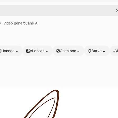
Video generované AI
Licence
AI obsah
Orientace
Barva
Produkty
Začněte