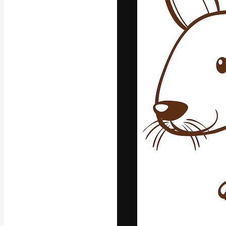
Kreativní platfo
práce. Více než 
kreativci, podni
Čeština
Copyright © 2010