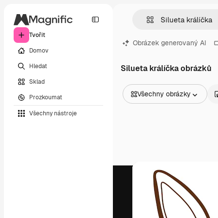
Tvořit
Obrázek generovaný AI
Domov
Hledat
Silueta králíčka obrázků
Sklad
Všechny obrázky
Prozkoumat
Všechny obrázky
Všechny nástroje
Vektory
Ilustrace
Fotografie
PSD
Šablony
Makety
Videa
Záběry
Pohybová grafika
Video šablony
Ikony
3D modely
Písma