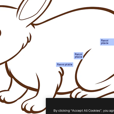
rma pro tvorbu vaší nejlepší
Spaces
Academy
1 milion předplatitelů napříč
AI asistent
Dokumentace
ky, agenturami a studii.
AI generátor
Podpora
obrázků
Podmínky použití
AI generátor videa
Zásady ochrany
AI hlasový
osobních údajů
generátor
Ranní
Originály
ptáče
Stock obsah
Zásady používán
MCP pro
souborů cookie
Ranní
ptáče
Claude/ChatGPT
Centrum důvěry
Agenti
Ranní ptáče
Partneři
API
Firmy
Mobilní aplikace
Všechny nástroje
Magnific
-
2026
Freepik Company S.L.U.
Všechna práva vyhrazena
.
By clicking “Accept All Cookies”, you ag