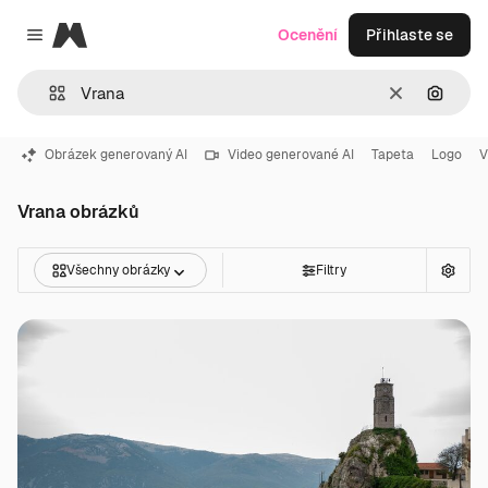
Magnific
Ocenění
Přihlaste se
Close menu
Zrušit
Hledat
Obrázek generovaný AI
Video generované AI
Tapeta
Logo
V
Vrana obrázků
Všechny obrázky
Filtry