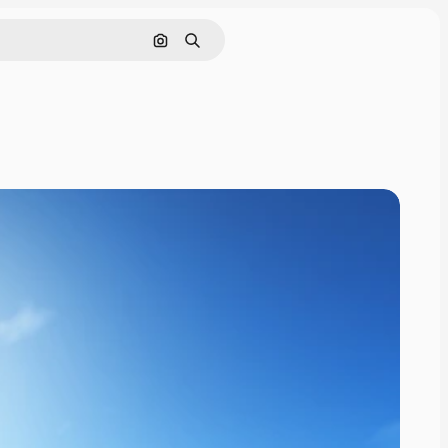
Hledat podle obrázku
Hledat