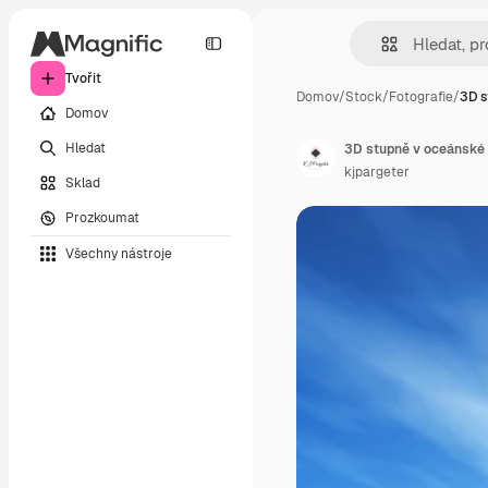
Tvořit
Domov
/
Stock
/
Fotografie
/
3D s
Domov
Hledat
3D stupně v oceánské 
kjpargeter
Sklad
Prozkoumat
Všechny nástroje