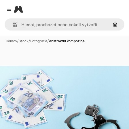
Magnific
Close menu
Hledat
Domov
/
Stock
/
Fotografie
/
Abstraktní kompozice…