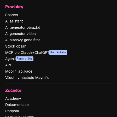
Produkty
Spaces
AI asistent
AI generátor obrázků
AI generátor videa
AI hlasový generátor
Stock obsah
MCP pro Claude/ChatGPT
Ranní ptáče
Agenti
Ranní ptáče
API
Mobilní aplikace
Všechny nástroje Magnific
Začněte
Academy
Dokumentace
Podpora