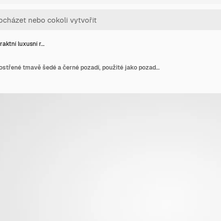
raktní luxusní r…
Abstraktní luxusní rozostřené tmavě šedé a černé pozadí, použité jako pozadí stěny studia pro vystavení vašich produktů. Jednoduché pozadí studia.