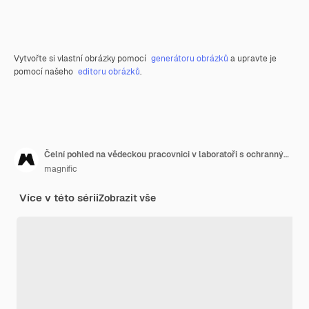
Vytvořte si vlastní obrázky pomocí
generátoru obrázků
a upravte je
pomocí našeho
editoru obrázků
.
Čelní pohled na vědeckou pracovnici v laboratoři s ochrannými brýlemi a mikroskopem
magnific
Více v této sérii
Zobrazit vše