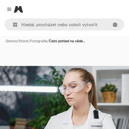
Magnific
Close menu
Hledat
Domov
/
Stock
/
Fotografie
/
Čelní pohled na věde…