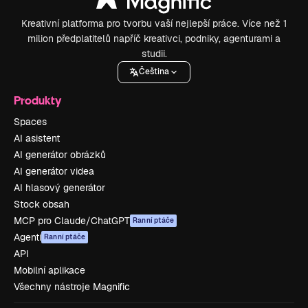
Kreativní platforma pro tvorbu vaší nejlepší práce. Více než 1
milion předplatitelů napříč kreativci, podniky, agenturami a
studii.
Čeština
Produkty
Spaces
AI asistent
AI generátor obrázků
AI generátor videa
AI hlasový generátor
Stock obsah
MCP pro Claude/ChatGPT
Ranní ptáče
Agenti
Ranní ptáče
API
Mobilní aplikace
Všechny nástroje Magnific