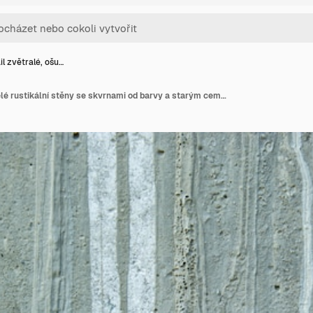
il zvětralé, ošu…
Detail zvětralé, ošuntělé rustikální stěny se skvrnami od barvy a starým cementem