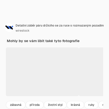
Detailní záběr páru držícího se za ruce s rozmazaným pozadím
wirestock
Mohly by se vám líbit také tyto fotografie
zábavná
příroda
životní styl
krásná
ruky
ruka