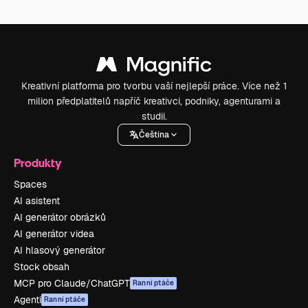
Kreativní platforma pro tvorbu vaší nejlepší práce. Více než 1
milion předplatitelů napříč kreativci, podniky, agenturami a
studii.
Čeština
Produkty
Spaces
AI asistent
AI generátor obrázků
AI generátor videa
AI hlasový generátor
Stock obsah
MCP pro Claude/ChatGPT
Ranní ptáče
Agenti
Ranní ptáče