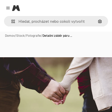
Magnific
Close menu
Hledat
Domov
/
Stock
/
Fotografie
/
Detailní záběr páru …