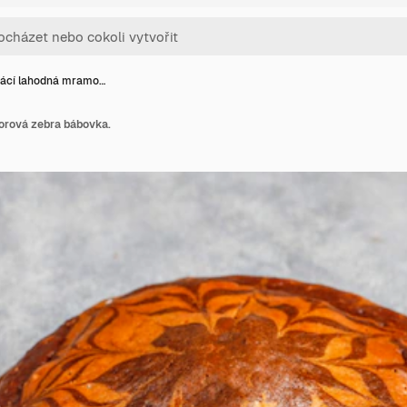
ácí lahodná mramo…
rová zebra bábovka.