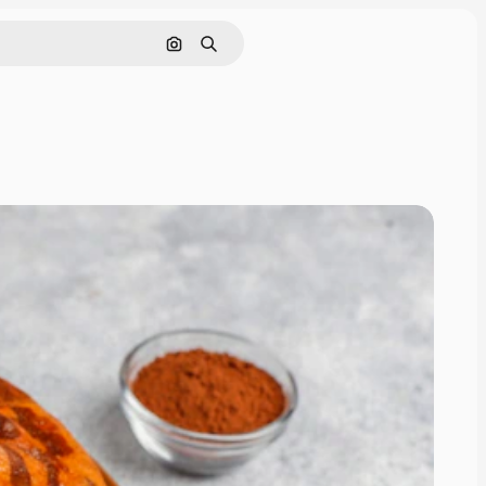
Hledat podle obrázku
Hledat