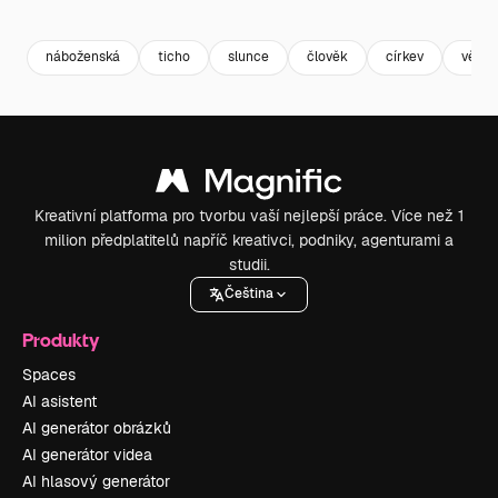
Premium
Premium
Premium
Premium
Generováno
náboženská
ticho
slunce
člověk
církev
věřit
Kreativní platforma pro tvorbu vaší nejlepší práce. Více než 1
milion předplatitelů napříč kreativci, podniky, agenturami a
studii.
Čeština
Produkty
Spaces
AI asistent
AI generátor obrázků
AI generátor videa
AI hlasový generátor