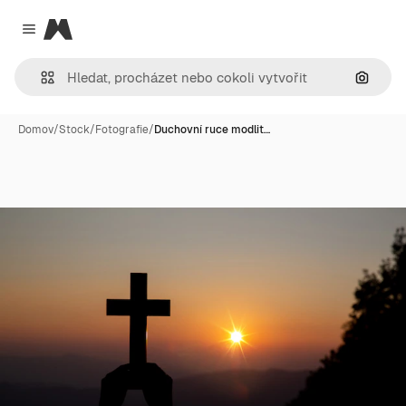
Magnific
Close menu
Hledat
Domov
/
Stock
/
Fotografie
/
Duchovní ruce modlit…