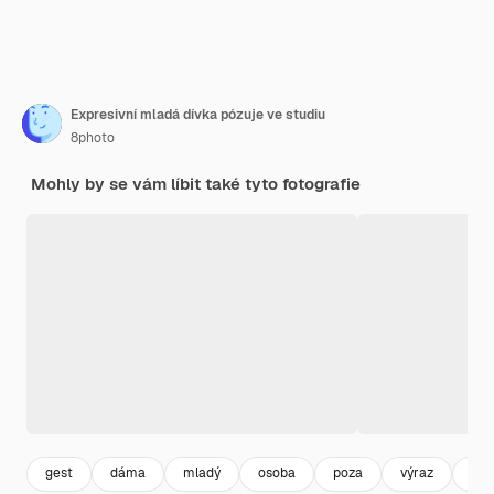
Expresivní mladá dívka pózuje ve studiu
8photo
Mohly by se vám líbit také tyto fotografie
gest
dáma
mladý
osoba
poza
výraz
žen