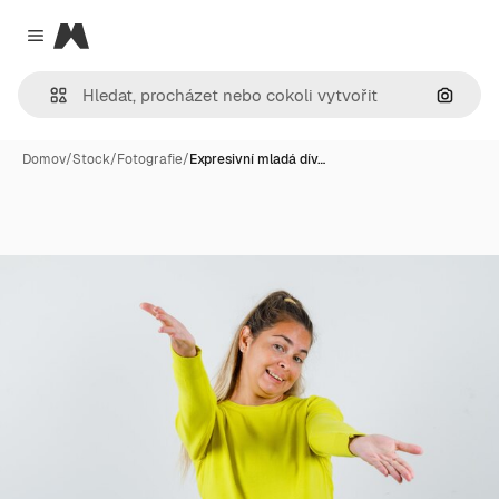
Magnific
Close menu
Hledat
Domov
/
Stock
/
Fotografie
/
Expresivní mladá dív…