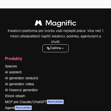
Kreativní platforma pro tvorbu vaší nejlepší práce. Více než 1
milion předplatitelů napříč kreativci, podniky, agenturami a
studii.
Čeština
Produkty
Spaces
AI asistent
AI generátor obrázků
AI generátor videa
AI hlasový generátor
Stock obsah
MCP pro Claude/ChatGPT
Ranní ptáče
Agenti
Ranní ptáče