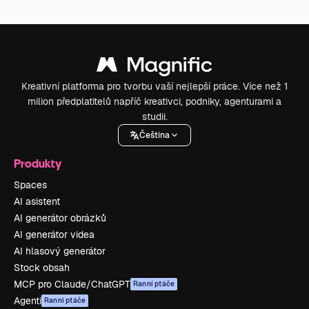
Kreativní platforma pro tvorbu vaší nejlepší práce. Více než 1
milion předplatitelů napříč kreativci, podniky, agenturami a
studii.
Čeština
Produkty
Spaces
AI asistent
AI generátor obrázků
AI generátor videa
AI hlasový generátor
Stock obsah
MCP pro Claude/ChatGPT
Ranní ptáče
Agenti
Ranní ptáče