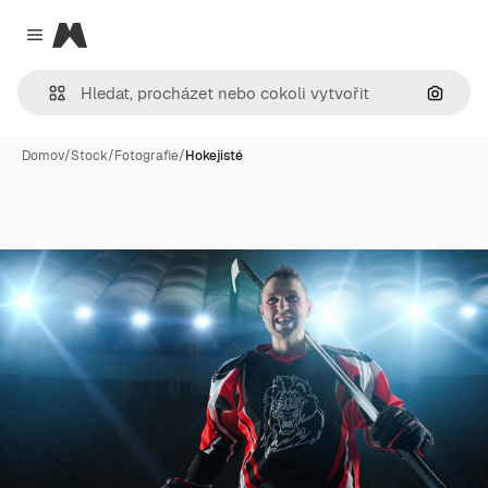
Magnific
Close menu
Hledat
Domov
/
Stock
/
Fotografie
/
Hokejisté