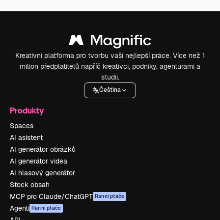
Kreativní platforma pro tvorbu vaší nejlepší práce. Více než 1
milion předplatitelů napříč kreativci, podniky, agenturami a
studii.
Čeština
Produkty
Spaces
AI asistent
AI generátor obrázků
AI generátor videa
AI hlasový generátor
Stock obsah
MCP pro Claude/ChatGPT
Ranní ptáče
Agenti
Ranní ptáče
API