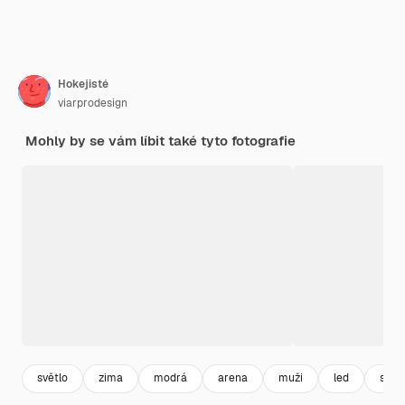
Hokejisté
viarprodesign
Mohly by se vám líbit také tyto fotografie
světlo
zima
modrá
arena
muži
led
stud