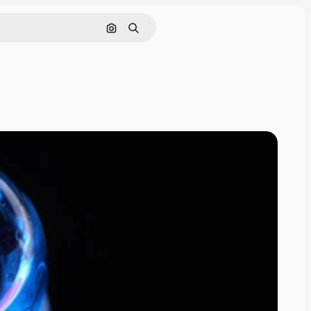
Hledat podle obrázku
Hledat