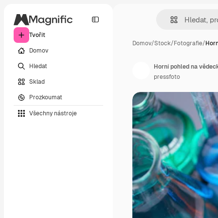
Tvořit
Domov
/
Stock
/
Fotografie
/
Horn
Domov
Hledat
Horní pohled na vědec
pressfoto
Sklad
Prozkoumat
Všechny nástroje