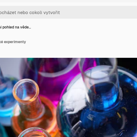
í pohled na věde…
ké experimenty