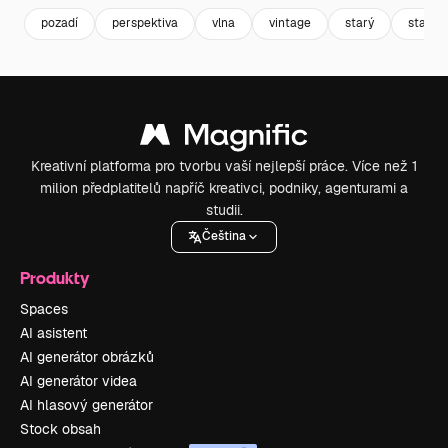
pozadí
perspektiva
vlna
vintage
starý
stanic
Kreativní platforma pro tvorbu vaší nejlepší práce. Více než 1
milion předplatitelů napříč kreativci, podniky, agenturami a
studii.
Čeština
Produkty
Spaces
AI asistent
AI generátor obrázků
AI generátor videa
AI hlasový generátor
Stock obsah