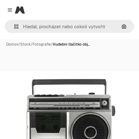
Magnific
Close menu
Hledat
Domov
/
Stock
/
Fotografie
/
Hudební tlačítko obj…