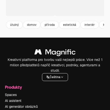
útulný
domov
příroda
estetická
interiér
krás
Kreativní platforma pro tvorbu vaší nejlepší práce. Více než 1
milion předplatitelů napříč kreativci, podniky, agenturami a
studii.
Čeština
Produkty
Spaces
AI asistent
AI generátor obrázků