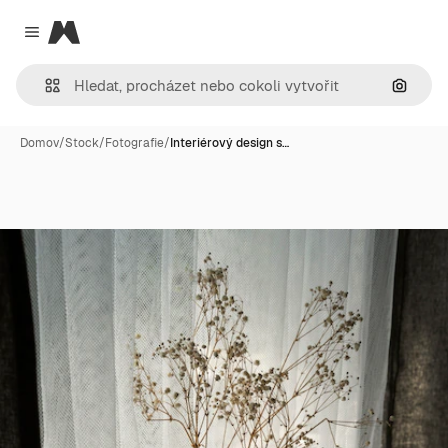
Magnific
Close menu
Hledat
Domov
/
Stock
/
Fotografie
/
Interiérový design s…