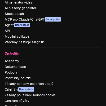
AI generátor videa
AI hlasový generátor
Stock obsah
MCP pro Claude/ChatGPT
Ranní ptáče
Agenti
Ranní ptáče
API
Mobilní aplikace
Všechny nástroje Magnific
Začněte
Academy
Dokumentace
Podpora
Podmínky použití
Zásady ochrany osobních údajů
Originály
Ranní ptáče
Zásady používání souborů cookie
Centrum důvěry