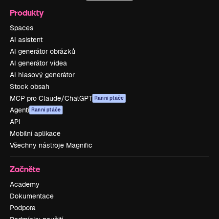
Produkty
Spaces
AI asistent
AI generátor obrázků
AI generátor videa
AI hlasový generátor
Stock obsah
MCP pro Claude/ChatGPT
Ranní ptáče
Agenti
Ranní ptáče
API
Mobilní aplikace
Všechny nástroje Magnific
Začněte
Academy
Dokumentace
Podpora