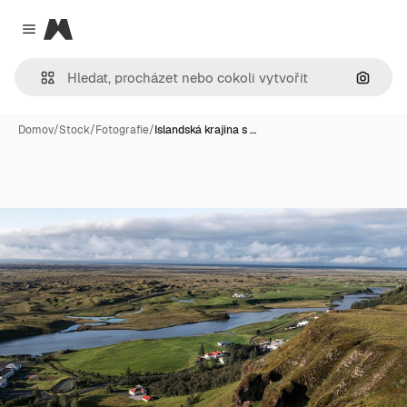
Magnific
Close menu
Hledat
Domov
/
Stock
/
Fotografie
/
Islandská krajina s …