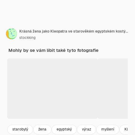
Krásná žena jako Kleopatra ve starověkém egyptském kostýmu se dívá nahoru se zamyšleným výrazem a přemýšlí na zeleném
stockking
Mohly by se vám líbit také tyto fotografie
starobylý
žena
egyptský
výraz
myšlení
Kleop