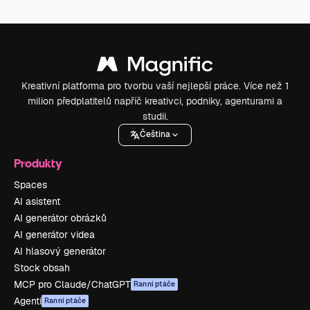
Kreativní platforma pro tvorbu vaší nejlepší práce. Více než 1
milion předplatitelů napříč kreativci, podniky, agenturami a
studii.
Čeština
Produkty
Spaces
AI asistent
AI generátor obrázků
AI generátor videa
AI hlasový generátor
Stock obsah
MCP pro Claude/ChatGPT
Ranní ptáče
Agenti
Ranní ptáče