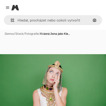
Magnific
Close menu
Hledat
Domov
/
Stock
/
Fotografie
/
Krásná žena jako Kle…