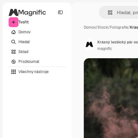
Tvořit
Domov
/
Stock
/
Fotografie
/
Krás
Domov
Hledat
Krásný lesbický pár os
magnific
Sklad
Prozkoumat
Všechny nástroje