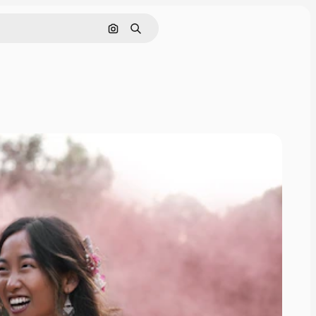
Hledat podle obrázku
Hledat