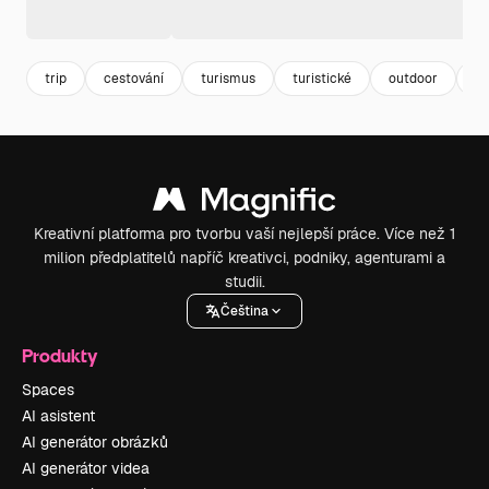
trip
cestování
turismus
turistické
outdoor
do
Kreativní platforma pro tvorbu vaší nejlepší práce. Více než 1
milion předplatitelů napříč kreativci, podniky, agenturami a
studii.
Čeština
Produkty
Spaces
AI asistent
AI generátor obrázků
AI generátor videa