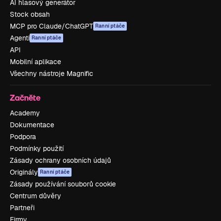
AI hlasový generátor
Stock obsah
MCP pro Claude/ChatGPT
Ranní ptáče
Agenti
Ranní ptáče
API
Mobilní aplikace
Všechny nástroje Magnific
Začněte
Academy
Dokumentace
Podpora
Podmínky použití
Zásady ochrany osobních údajů
Originály
Ranní ptáče
Zásady používání souborů cookie
Centrum důvěry
Partneři
Firmy