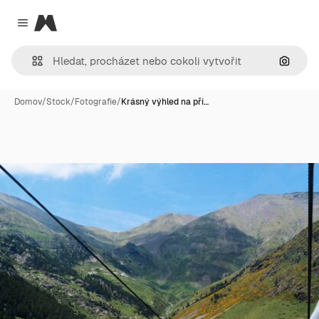
Magnific
Close menu
Hledat
Domov
/
Stock
/
Fotografie
/
Krásný výhled na pří…