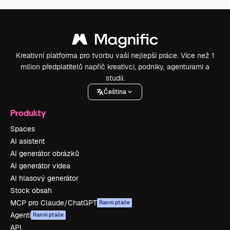
Kreativní platforma pro tvorbu vaší nejlepší práce. Více než 1
milion předplatitelů napříč kreativci, podniky, agenturami a
studii.
Čeština
Produkty
Spaces
AI asistent
AI generátor obrázků
AI generátor videa
AI hlasový generátor
Stock obsah
MCP pro Claude/ChatGPT
Ranní ptáče
Agenti
Ranní ptáče
API