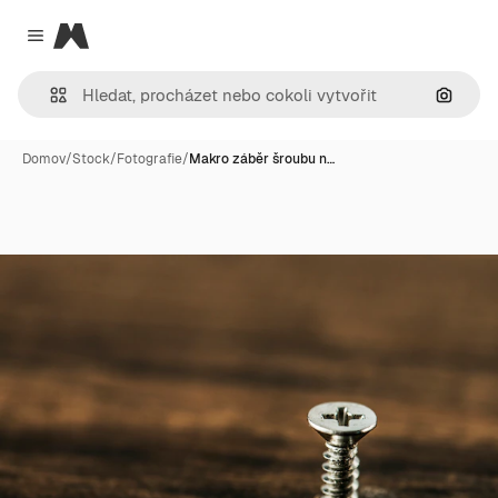
Magnific
Close menu
Hledat
Domov
/
Stock
/
Fotografie
/
Makro záběr šroubu n…