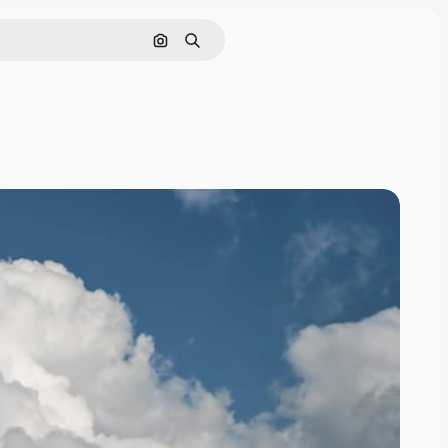
Hledat podle obrázku
Hledat