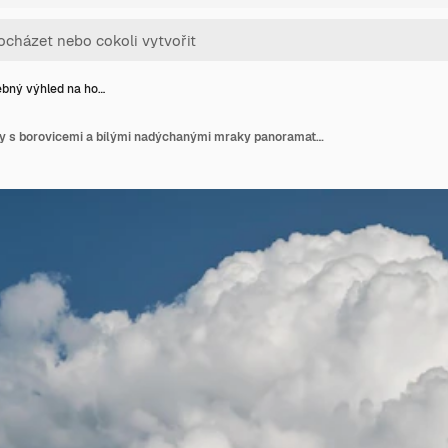
bný výhled na ho…
Malebný výhled na hory s borovicemi a bílými nadýchanými mraky panoramatický záběr hor v poledne na pobřeží Egejského moře