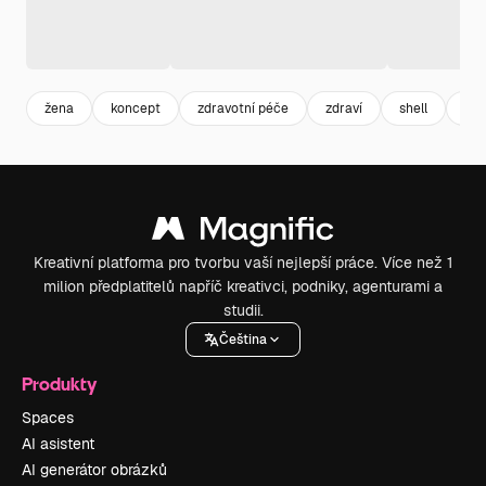
žena
koncept
zdravotní péče
zdraví
shell
sy
Kreativní platforma pro tvorbu vaší nejlepší práce. Více než 1
milion předplatitelů napříč kreativci, podniky, agenturami a
studii.
Čeština
Produkty
Spaces
AI asistent
AI generátor obrázků