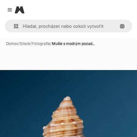
Magnific
Close menu
Hledat
Domov
/
Stock
/
Fotografie
/
Mušle s modrým pozad…