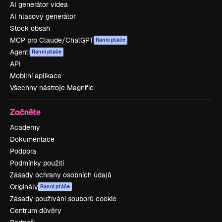
AI generátor videa
AI hlasový generátor
Stock obsah
MCP pro Claude/ChatGPT
Ranní ptáče
Agenti
Ranní ptáče
API
Mobilní aplikace
Všechny nástroje Magnific
Začněte
Academy
Dokumentace
Podpora
Podmínky použití
Zásady ochrany osobních údajů
Originály
Ranní ptáče
Zásady používání souborů cookie
Centrum důvěry