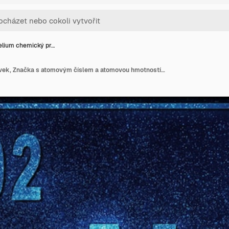
lium chemický pr…
Nobelium chemický prvek, Značka s atomovým číslem a atomovou hmotností, Prvek periodické tabulky