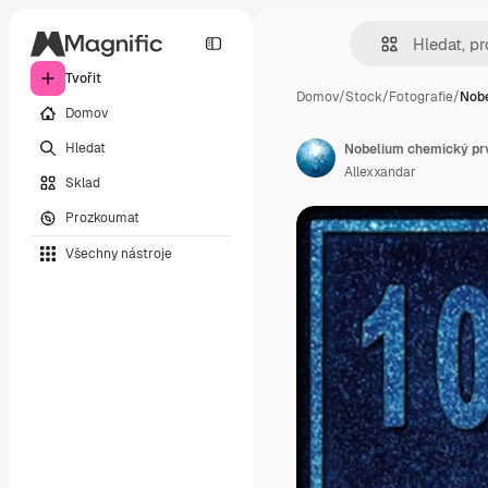
Tvořit
Domov
/
Stock
/
Fotografie
/
Nobe
Domov
Hledat
Allexxandar
Sklad
Prozkoumat
Všechny nástroje