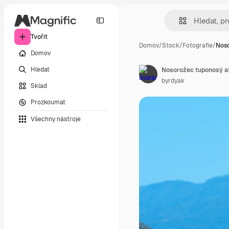
Tvořit
Domov
/
Stock
/
Fotografie
/
Noso
Domov
Hledat
Nosorožec tuponosý af
byrdyak
Sklad
Prozkoumat
Všechny nástroje