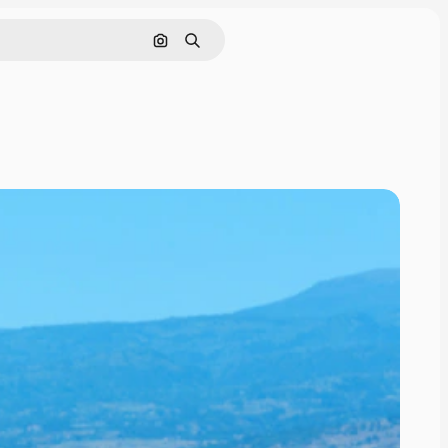
Hledat podle obrázku
Hledat