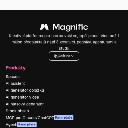
Kreativní platforma pro tvorbu vaší nejlepší práce. Více než 1
milion předplatitelů napříč kreativci, podniky, agenturami a
studii.
Čeština
Produkty
Spaces
AI asistent
AI generátor obrázků
AI generátor videa
AI hlasový generátor
Stock obsah
MCP pro Claude/ChatGPT
Ranní ptáče
Agenti
Ranní ptáče