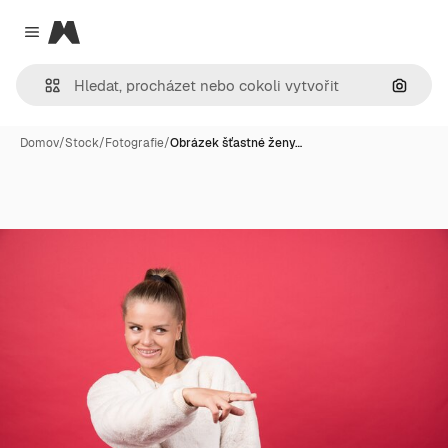
Magnific
Close menu
Hledat
Domov
/
Stock
/
Fotografie
/
Obrázek šťastné ženy…