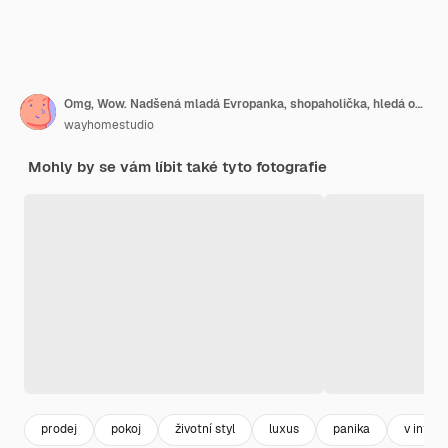
Omg, Wow. Nadšená mladá Evropanka, shopaholička, hledá oblečení v obchodě, šokovaná výprodejovými cenami, drží dvě ramínka s růžovými a modrými šaty a stojí u stojanu plného barevných kousků
wayhomestudio
Mohly by se vám líbit také tyto fotografie
prodej
pokoj
životní styl
luxus
panika
v interi