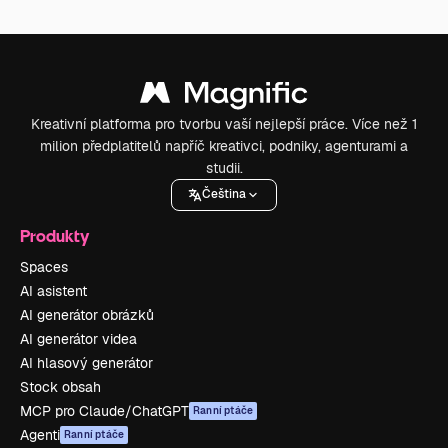
Kreativní platforma pro tvorbu vaší nejlepší práce. Více než 1
milion předplatitelů napříč kreativci, podniky, agenturami a
studii.
Čeština
Produkty
Spaces
AI asistent
AI generátor obrázků
AI generátor videa
AI hlasový generátor
Stock obsah
MCP pro Claude/ChatGPT
Ranní ptáče
Agenti
Ranní ptáče