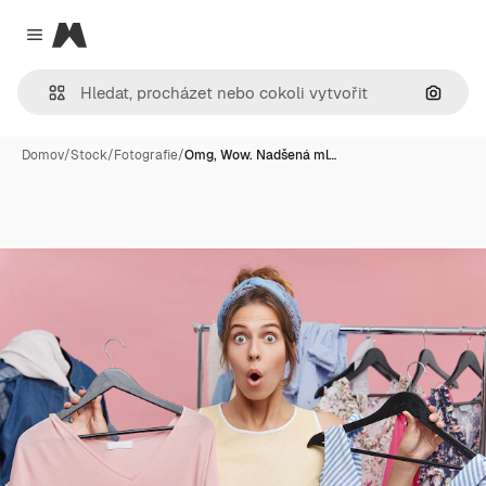
Magnific
Close menu
Hledat
Domov
/
Stock
/
Fotografie
/
Omg, Wow. Nadšená ml…