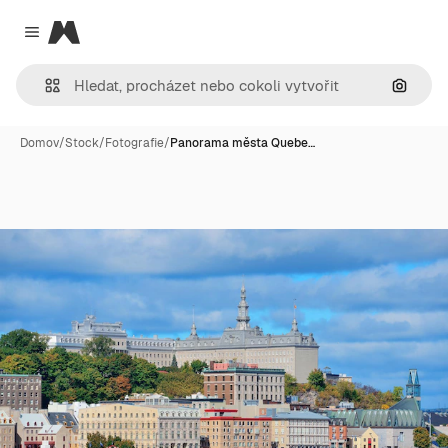
Magnific
Close menu
Hledat
Domov
/
Stock
/
Fotografie
/
Panorama města Quebe…