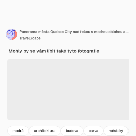
Panorama města Quebec City nad řekou s modrou oblohou a mraky.
TravelScape
Mohly by se vám líbit také tyto fotografie
modrá
architektura
budova
barva
městský
c