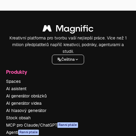
Kreativní platforma pro tvorbu vaší nejlepší práce. Více než 1
milion předplatitelů napříč kreativci, podniky, agenturami a
studii.
Čeština
Produkty
Spaces
AI asistent
AI generátor obrázků
AI generátor videa
AI hlasový generátor
Stock obsah
MCP pro Claude/ChatGPT
Ranní ptáče
Agenti
Ranní ptáče