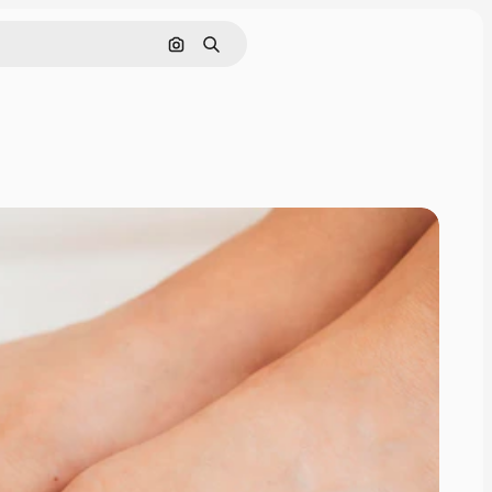
Hledat podle obrázku
Hledat