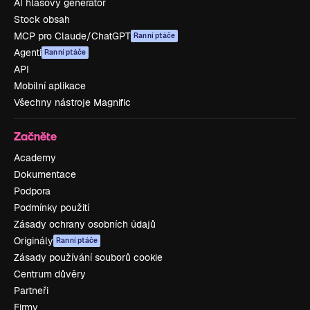
AI hlasový generátor
Stock obsah
MCP pro Claude/ChatGPT
Ranní ptáče
Agenti
Ranní ptáče
API
Mobilní aplikace
Všechny nástroje Magnific
Začněte
Academy
Dokumentace
Podpora
Podmínky použití
Zásady ochrany osobních údajů
Originály
Ranní ptáče
Zásady používání souborů cookie
Centrum důvěry
Partneři
Firmy