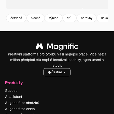
červená
ploché
výhled
stůl
barevný
dekorac
Kreativní platforma pro tvorbu vaší nejlepší práce. Více než 1
milion předplatitelů napříč kreativci, podniky, agenturami a
studii.
Čeština
Produkty
Spaces
AI asistent
AI generátor obrázků
AI generátor videa