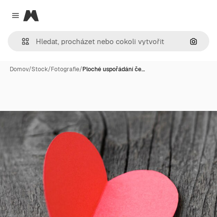
Magnific
Close menu
Hledat
Domov
/
Stock
/
Fotografie
/
Ploché uspořádání če…