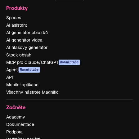
Produkty
Spaces
AI asistent
AI generátor obrázků
AI generátor videa
AI hlasový generátor
Stock obsah
MCP pro Claude/ChatGPT
Ranní ptáče
Agenti
Ranní ptáče
API
Mobilní aplikace
Všechny nástroje Magnific
Začněte
Academy
Dokumentace
Podpora