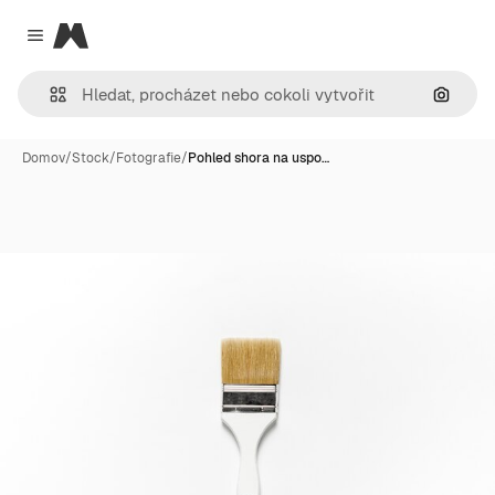
Magnific
Close menu
Hledat
Domov
/
Stock
/
Fotografie
/
Pohled shora na uspo…