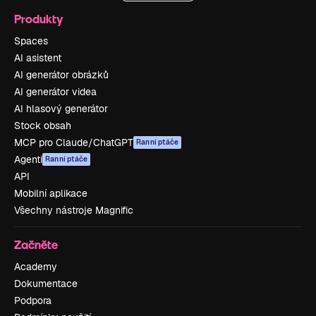
Produkty
Spaces
AI asistent
AI generátor obrázků
AI generátor videa
AI hlasový generátor
Stock obsah
MCP pro Claude/ChatGPT
Ranní ptáče
Agenti
Ranní ptáče
API
Mobilní aplikace
Všechny nástroje Magnific
Začněte
Academy
Dokumentace
Podpora