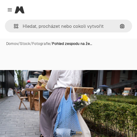
Magnific
Close menu
Hledat
Domov
/
Stock
/
Fotografie
/
Pohled zespodu na že…