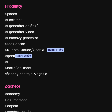
Produkty
Spaces
AI asistent
AI generátor obrázků
AI generátor videa
AI hlasový generátor
Stock obsah
MCP pro Claude/ChatGPT
Ranní ptáče
Agenti
Ranní ptáče
API
Mobilní aplikace
Všechny nástroje Magnific
Začněte
Academy
Dokumentace
Podpora
Podmínky použití