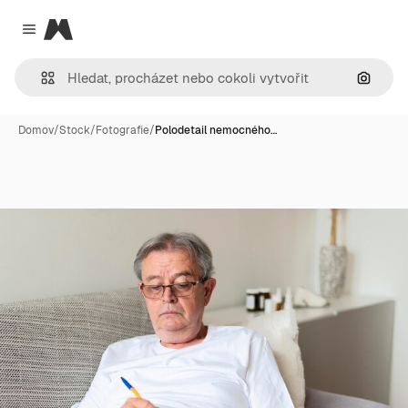
Magnific
Close menu
Hledat
Domov
/
Stock
/
Fotografie
/
Polodetail nemocného…