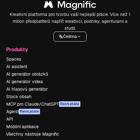
Kreativní platforma pro tvorbu vaší nejlepší práce. Více než 1
milion předplatitelů napříč kreativci, podniky, agenturami a
studii.
Čeština
Produkty
Spaces
AI asistent
AI generátor obrázků
AI generátor videa
AI hlasový generátor
Stock obsah
MCP pro Claude/ChatGPT
Ranní ptáče
Agenti
Ranní ptáče
API
Mobilní aplikace
Všechny nástroje Magnific