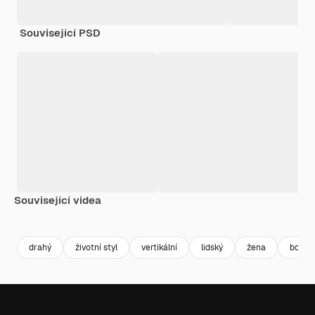
Související PSD
Související videa
Premium
Premium
drahý
životní styl
vertikální
lidský
žena
bohat