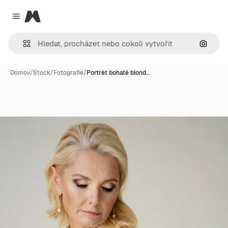
Magnific
Close menu
Hledat
Domov
/
Stock
/
Fotografie
/
Portrét bohaté blond…