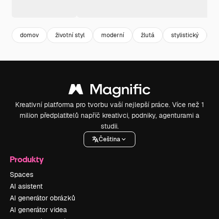
domov
životní styl
moderní
žlutá
stylistický
s
Kreativní platforma pro tvorbu vaší nejlepší práce. Více než 1
milion předplatitelů napříč kreativci, podniky, agenturami a
studii.
Čeština
Produkty
Spaces
AI asistent
AI generátor obrázků
AI generátor videa