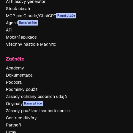
AI hlasový generátor
Stock obsah
MCP pro Claude/ChatGPT
Ranní ptáče
Agenti
Ranní ptáče
API
Mobilní aplikace
Všechny nástroje Magnific
Začněte
Academy
Dokumentace
Podpora
Podmínky použití
Zásady ochrany osobních údajů
Originály
Ranní ptáče
Zásady používání souborů cookie
Centrum důvěry
Partneři
Firmy