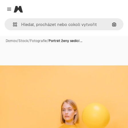
Magnific
Close menu
Hledat
Domov
/
Stock
/
Fotografie
/
Portrét ženy sedící …