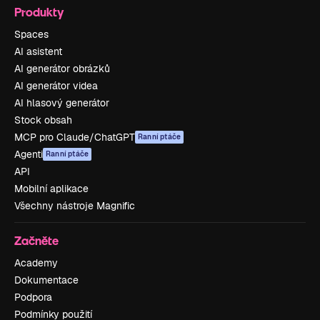
Produkty
Spaces
AI asistent
AI generátor obrázků
AI generátor videa
AI hlasový generátor
Stock obsah
MCP pro Claude/ChatGPT
Ranní ptáče
Agenti
Ranní ptáče
API
Mobilní aplikace
Všechny nástroje Magnific
Začněte
Academy
Dokumentace
Podpora
Podmínky použití