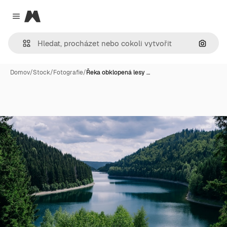
Magnific
Close menu
Hledat
Domov
/
Stock
/
Fotografie
/
Řeka obklopená lesy …