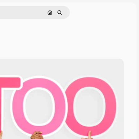
Hledat podle obrázku
Hledat