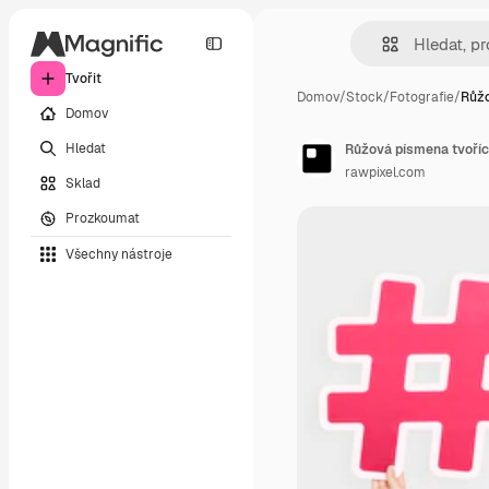
Tvořit
Domov
/
Stock
/
Fotografie
/
Růžo
Domov
Hledat
Růžová písmena tvoříc
rawpixel.com
Sklad
Prozkoumat
Všechny nástroje