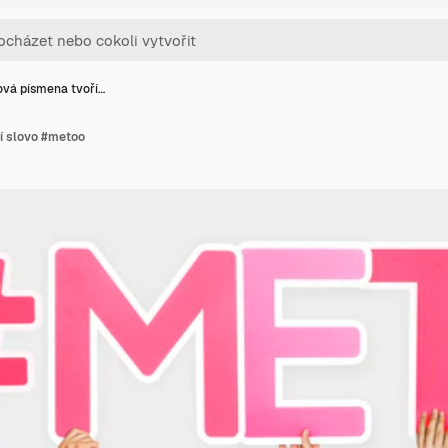
vá písmena tvoří…
í slovo #metoo