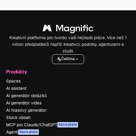
Kreativní platforma pro tvorbu vaší nejlepší práce. Více než 1
milion předplatitelů napříč kreativci, podniky, agenturami a
studii.
Čeština
Produkty
Spaces
AI asistent
AI generátor obrázků
AI generátor videa
AI hlasový generátor
Stock obsah
MCP pro Claude/ChatGPT
Ranní ptáče
Agenti
Ranní ptáče