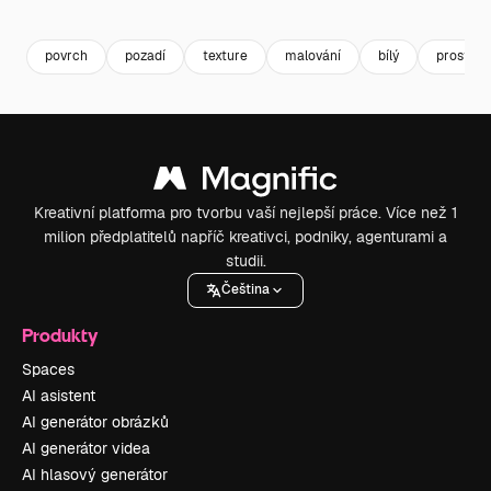
Premium
Premium
Premium
Premium
povrch
pozadí
texture
malování
bílý
prostor
Kreativní platforma pro tvorbu vaší nejlepší práce. Více než 1
milion předplatitelů napříč kreativci, podniky, agenturami a
studii.
Čeština
Produkty
Spaces
AI asistent
AI generátor obrázků
AI generátor videa
AI hlasový generátor