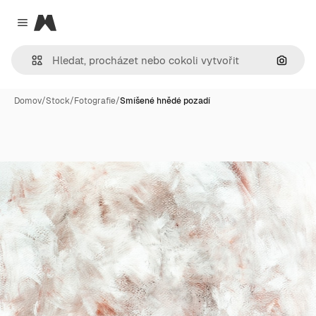
Magnific
Close menu
Hledat
Domov
/
Stock
/
Fotografie
/
Smíšené hnědé pozadí