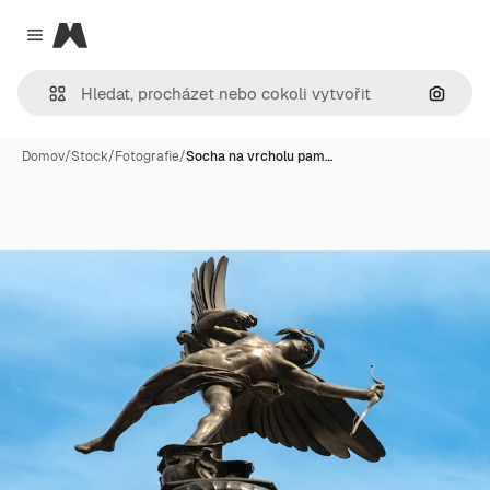
Magnific
Close menu
Hledat
Domov
/
Stock
/
Fotografie
/
Socha na vrcholu pam…