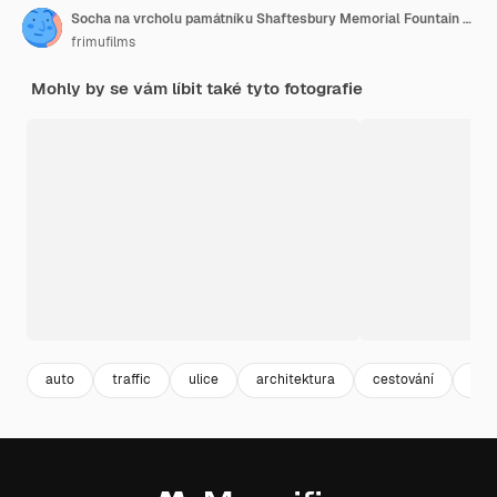
Socha na vrcholu památníku Shaftesbury Memorial Fountain na Piccadilly Circus v centru Londýna
frimufilms
Mohly by se vám líbit také tyto fotografie
auto
traffic
ulice
architektura
cestování
ces