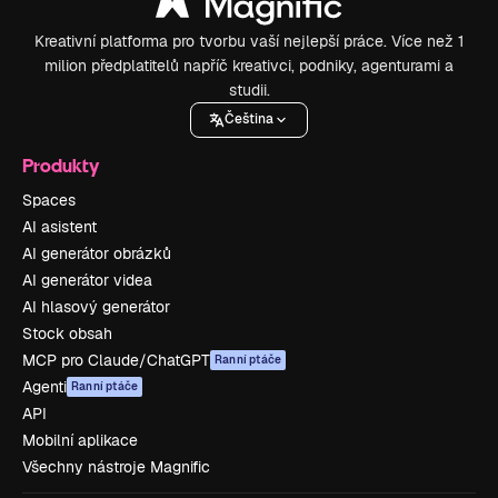
Kreativní platforma pro tvorbu vaší nejlepší práce. Více než 1
milion předplatitelů napříč kreativci, podniky, agenturami a
studii.
Čeština
Produkty
Spaces
AI asistent
AI generátor obrázků
AI generátor videa
AI hlasový generátor
Stock obsah
MCP pro Claude/ChatGPT
Ranní ptáče
Agenti
Ranní ptáče
API
Mobilní aplikace
Všechny nástroje Magnific