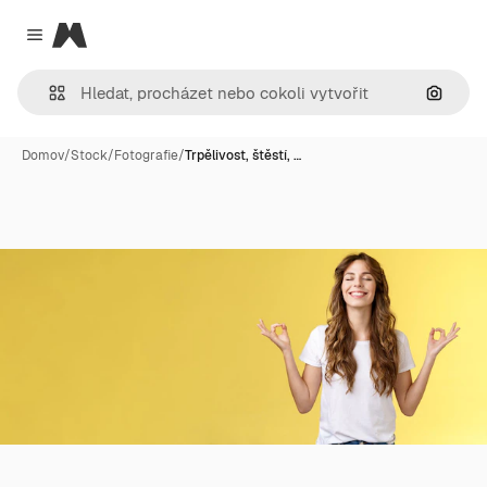
Magnific
Close menu
Hledat
Domov
/
Stock
/
Fotografie
/
Trpělivost, štěstí, …