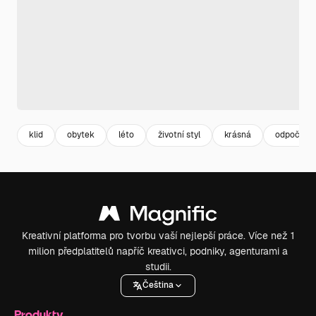
klid
obytek
léto
životní styl
krásná
odpočink
Kreativní platforma pro tvorbu vaší nejlepší práce. Více než 1
milion předplatitelů napříč kreativci, podniky, agenturami a
studii.
Čeština
Produkty