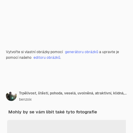
Vytvořte si vlastní obrázky pomocí
generátoru obrázků
a upravte je
pomocí našeho
editoru obrázků
.
Trpělivost, štěstí, pohoda, veselá, uvolněná, atraktivní, klidná, uvolněná, mladá, šťastná dívka dýchá
benzoix
Mohly by se vám líbit také tyto fotografie