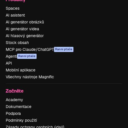
Spaces
AI asistent
AI generátor obrázků
AI generátor videa
AI hlasový generátor
Stock obsah
MCP pro Claude/ChatGPT
Ranní ptáče
Agenti
Ranní ptáče
API
Mobilní aplikace
Všechny nástroje Magnific
Začněte
Academy
Dokumentace
Podpora
Podmínky použití
Zásady ochrany osobních údajů