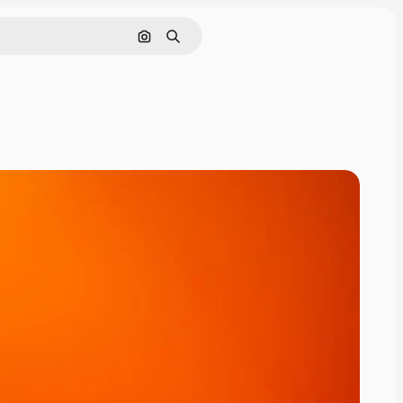
Hledat podle obrázku
Hledat