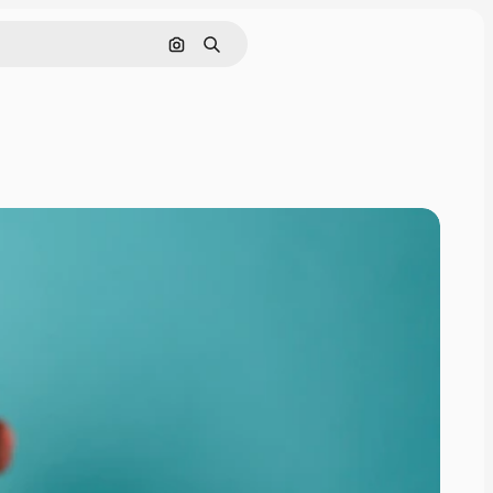
Hledat podle obrázku
Hledat