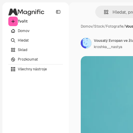
Tvořit
Domov
/
Stock
/
Fotografie
/
Vous
Domov
Hledat
kroshka__nastya
Sklad
Prozkoumat
Všechny nástroje