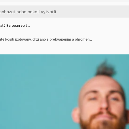
atý Evropan ve ž…
Vousatý Evropan ve žluté košili izolovaný, drží ano s překvapením a ohromeným výrazem, nadšeným obličejem.