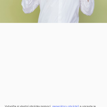
Vytvořte si vlastní obrázky pomocí
generátoru obrázků
a upravte je