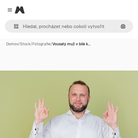
Magnific
Close menu
Hledat
Domov
/
Stock
/
Fotografie
/
Vousatý muž v bílé k…