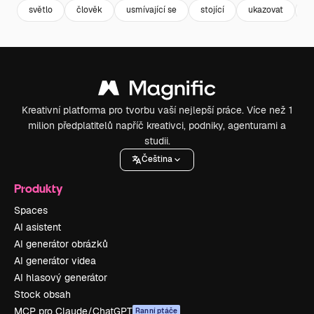
světlo
člověk
usmívající se
stojící
ukazovat
v
Kreativní platforma pro tvorbu vaší nejlepší práce. Více než 1
milion předplatitelů napříč kreativci, podniky, agenturami a
studii.
Čeština
Produkty
Spaces
AI asistent
AI generátor obrázků
AI generátor videa
AI hlasový generátor
Stock obsah
MCP pro Claude/ChatGPT
Ranní ptáče