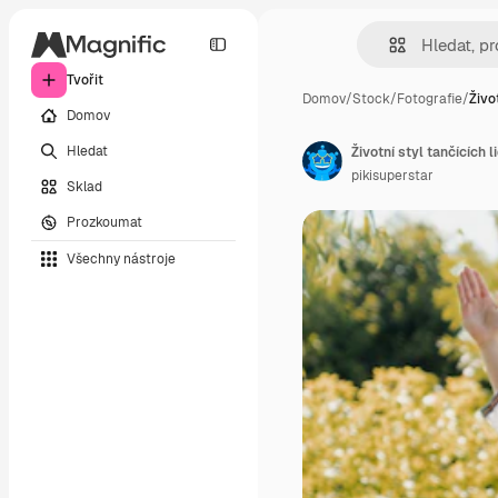
Tvořit
Domov
/
Stock
/
Fotografie
/
Živo
Domov
Hledat
Životní styl tančících l
pikisuperstar
Sklad
Prozkoumat
Všechny nástroje