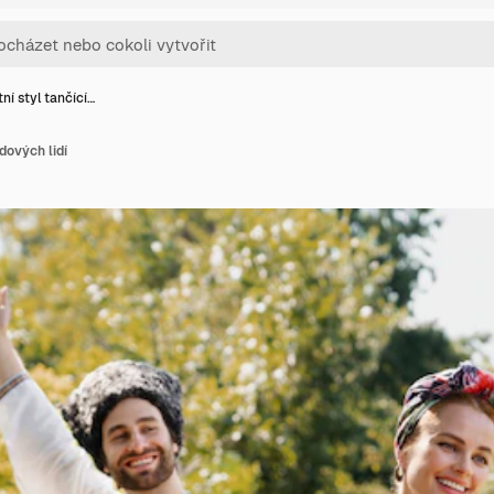
tní styl tančící…
idových lidí