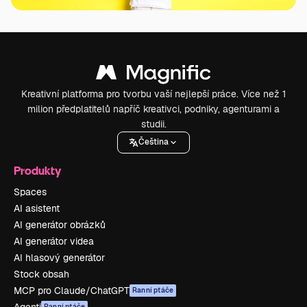
Kreativní platforma pro tvorbu vaší nejlepší práce. Více než 1
milion předplatitelů napříč kreativci, podniky, agenturami a
studii.
Čeština
Produkty
Spaces
AI asistent
AI generátor obrázků
AI generátor videa
AI hlasový generátor
Stock obsah
MCP pro Claude/ChatGPT
Ranní ptáče
Agenti
Ranní ptáče