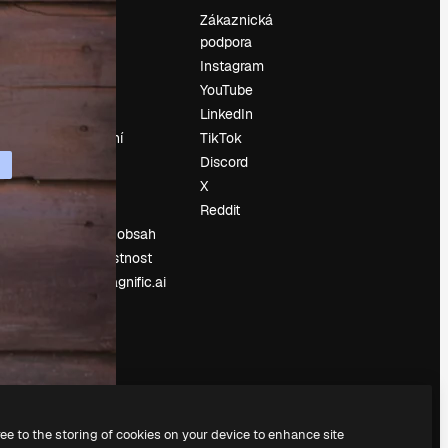
Ocenění
Zákaznická
podpora
O nás
Instagram
Recenze
YouTube
Kariéra
LinkedIn
Trendy
vyhledávání
TikTok
Blog
Discord
Události
X
í
Slidesgo
Reddit
Prodávejte obsah
Tisková místnost
Hledáte magnific.ai
ree to the storing of cookies on your device to enhance site