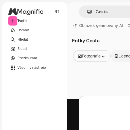
Tvořit
Obrázek generovaný AI
Domov
Hledat
Fotky Cesta
Sklad
Fotografie
Licen
Prozkoumat
Všechny obrázky
Všechny nástroje
Vektory
Ilustrace
Fotografie
PSD
Šablony
Makety
Videa
Záběry
Pohybová grafika
Video šablony
Ikony
3D modely
Písma