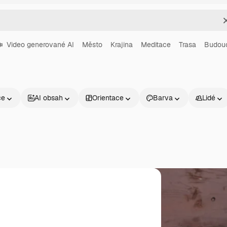
Video generované AI
Město
Krajina
Meditace
Trasa
Budou
ce
AI obsah
Orientace
Barva
Lidé
Produkty
Začněte