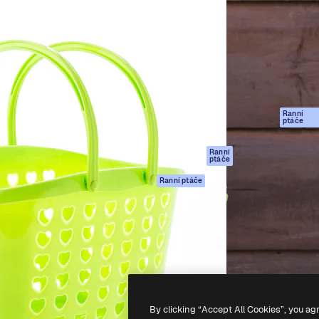
rma pro tvorbu vaší nejlepší
Spaces
Academy
1 milion předplatitelů napříč
AI asistent
Dokumentace
ky, agenturami a studii.
AI generátor
Podpora
obrázků
Podmínky použití
AI generátor videa
Zásady ochrany
AI hlasový
osobních údajů
generátor
Ranní
Originály
ptáče
Stock obsah
Zásady používán
MCP pro
souborů cookie
Ranní
ptáče
Claude/ChatGPT
Centrum důvěry
Agenti
Ranní ptáče
Partneři
API
Firmy
Mobilní aplikace
Všechny nástroje
Magnific
-
2026
Freepik Company S.L.U.
Všechna práva vyhrazena
.
By clicking “Accept All Cookies”, you ag