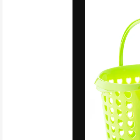
Kreativní platfo
práce. Více než 
kreativci, podni
Čeština
Copyright © 2010