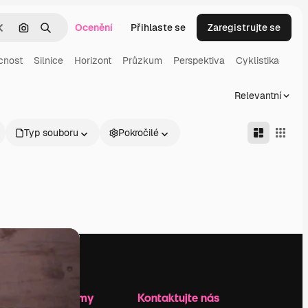
Ocenění
Přihlaste se
Zaregistrujte se
Zrušit
Hledat podle obrázku
Hledat
cnost
Silnice
Horizont
Průzkum
Perspektiva
Cyklistika
Relevantní
Typ souboru
Pokročilé
Zdroje firmy
Kontaktujte nás