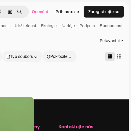
Ocenění
Přihlaste se
Zaregistrujte se
Zrušit
Hledat podle obrázku
Hledat
lnost
Udržitelnost
Ekologie
Naděje
Podpora
Budoucnost
Relevantní
Typ souboru
Pokročilé
Zdroje firmy
Kontaktujte nás