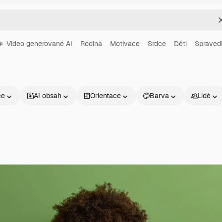
Video generované AI
Rodina
Motivace
Srdce
Děti
Spraved
ce
AI obsah
Orientace
Barva
Lidé
Produkty
Začněte