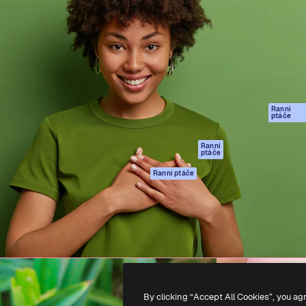
rma pro tvorbu vaší nejlepší
Spaces
Academy
1 milion předplatitelů napříč
AI asistent
Dokumentace
ky, agenturami a studii.
AI generátor
Podpora
obrázků
Podmínky použití
AI generátor videa
Zásady ochrany
AI hlasový
osobních údajů
generátor
Ranní
Originály
ptáče
Stock obsah
Zásady používán
MCP pro
souborů cookie
Ranní
ptáče
Claude/ChatGPT
Centrum důvěry
Agenti
Ranní ptáče
Partneři
API
Firmy
Mobilní aplikace
Všechny nástroje
Magnific
-
2026
Freepik Company S.L.U.
Všechna práva vyhrazena
.
By clicking “Accept All Cookies”, you ag