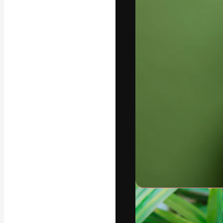
Kreativní platfo
práce. Více než 
kreativci, podni
Čeština
Copyright © 2010