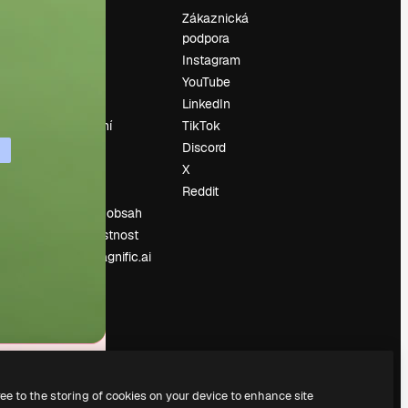
Ocenění
Zákaznická
podpora
O nás
Instagram
Recenze
YouTube
Kariéra
LinkedIn
Trendy
vyhledávání
TikTok
Blog
Discord
Události
X
í
Slidesgo
Reddit
Prodávejte obsah
Tisková místnost
Hledáte magnific.ai
ree to the storing of cookies on your device to enhance site