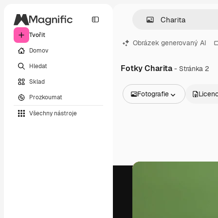
Tvořit
Obrázek generovaný AI
Domov
Hledat
Fotky Charita
- Stránka 2
Sklad
Fotografie
Licen
Prozkoumat
Všechny obrázky
Všechny nástroje
Vektory
Ilustrace
Fotografie
PSD
Šablony
Makety
Videa
Záběry
Pohybová grafika
Video šablony
Ikony
3D modely
Písma