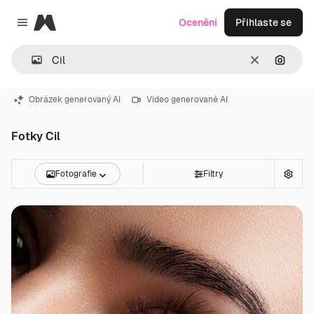
Magnific
Ocenění
Přihlaste se
Close menu
Zrušit
Hledat
Obrázek generovaný AI
Video generované AI
Fotky Cil
Fotografie
Filtry