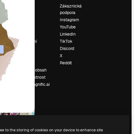
Ocenění
Zákaznická
podpora
O nás
Instagram
Recenze
YouTube
Kariéra
LinkedIn
Trendy
vyhledávání
TikTok
Blog
Discord
Události
X
í
Slidesgo
Reddit
Prodávejte obsah
Tisková místnost
Hledáte magnific.ai
ree to the storing of cookies on your device to enhance site