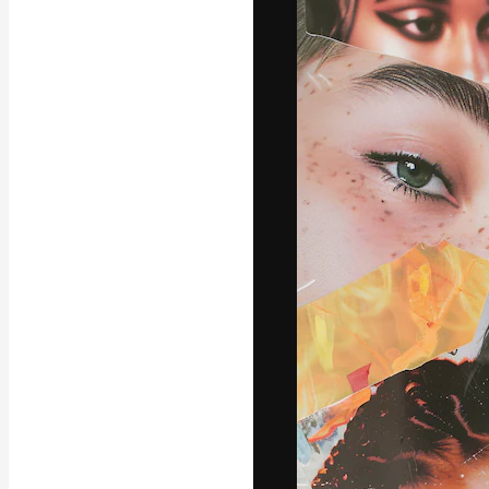
Kreativní platfo
práce. Více než 
kreativci, podni
Čeština
Copyright © 2010