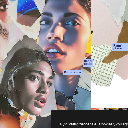
rma pro tvorbu vaší nejlepší
Spaces
Academy
1 milion předplatitelů napříč
AI asistent
Dokumentace
ky, agenturami a studii.
AI generátor
Podpora
obrázků
Podmínky použití
AI generátor videa
Zásady ochrany
AI hlasový
osobních údajů
generátor
Ranní
Originály
ptáče
Stock obsah
Zásady používán
MCP pro
souborů cookie
Ranní
ptáče
Claude/ChatGPT
Centrum důvěry
Agenti
Ranní ptáče
Partneři
API
Firmy
Mobilní aplikace
Všechny nástroje
Magnific
-
2026
Freepik Company S.L.U.
Všechna práva vyhrazena
.
By clicking “Accept All Cookies”, you ag