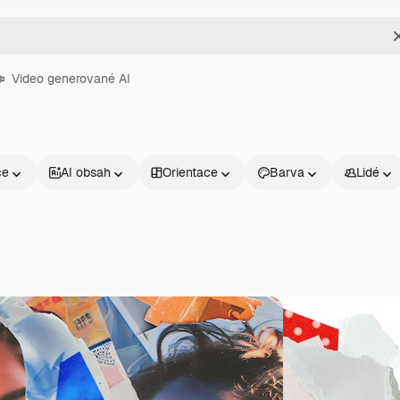
Video generované AI
ce
AI obsah
Orientace
Barva
Lidé
Produkty
Začněte