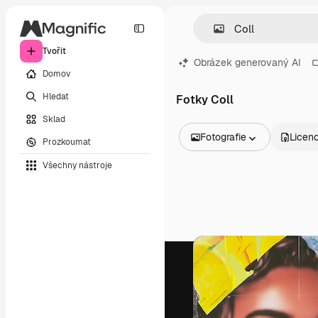
Tvořit
Obrázek generovaný AI
Domov
Hledat
Fotky Coll
Sklad
Fotografie
Licen
Prozkoumat
Všechny obrázky
Všechny nástroje
Vektory
Ilustrace
Fotografie
PSD
Šablony
Makety
Videa
Záběry
Pohybová grafika
Video šablony
Ikony
3D modely
Písma